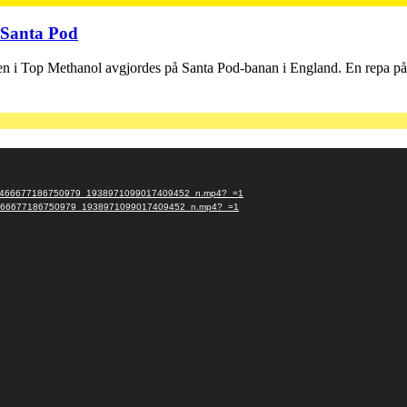
 Santa Pod
 i Top Methanol avgjordes på Santa Pod-banan i England. En repa på 5
0000_6466677186750979_1938971099017409452_n.mp4?_=1
000_6466677186750979_1938971099017409452_n.mp4?_=1