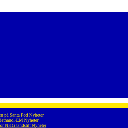
en på Santa Pod
Nyheter
p Methanol-EM
Nyheter
för NKG tändstift
Nyheter