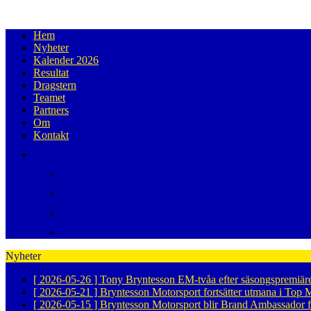
Hem
Nyheter
Kalender 2026
Resultat
Dragstern
Teamet
Partners
Om
Kontakt
Nyheter
[ 2026-05-26 ]
Tony Bryntesson EM-tvåa efter säsongspremiär
[ 2026-05-21 ]
Bryntesson Motorsport fortsätter utmana i To
[ 2026-05-15 ]
Bryntesson Motorsport blir Brand Ambassador 