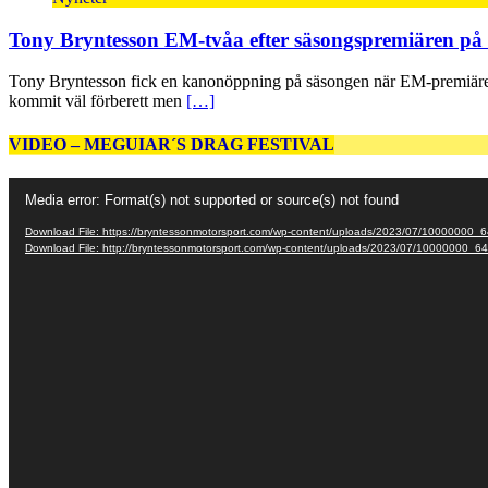
Tony Bryntesson EM-tvåa efter säsongspremiären på
Tony Bryntesson fick en kanonöppning på säsongen när EM-premiären
kommit väl förberett men
[…]
VIDEO – MEGUIAR´S DRAG FESTIVAL
Video
Media error: Format(s) not supported or source(s) not found
Player
Download File: https://bryntessonmotorsport.com/wp-content/uploads/2023/07/1000
Download File: http://bryntessonmotorsport.com/wp-content/uploads/2023/07/10000