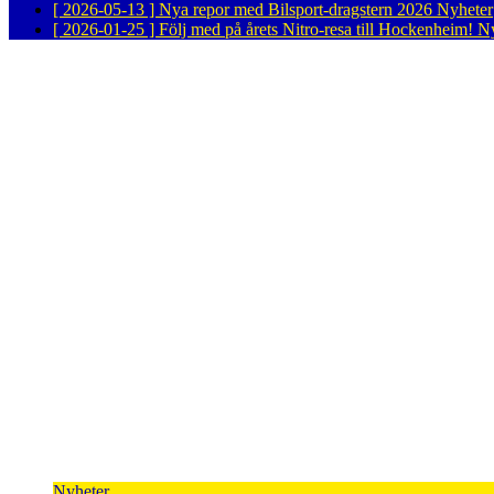
[ 2026-05-13 ]
Nya repor med Bilsport-dragstern 2026
Nyheter
[ 2026-01-25 ]
Följ med på årets Nitro-resa till Hockenheim!
Ny
Nyheter