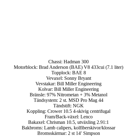
Chassi: Hadman 300
Motorblock: Brad Anderson (BAE) V8 433cui (7.1 liter)
Topplock: BAE 8
Vevaxel: Sonny Bryant
Vevstakar: Bill Miller Engineering
Kolvar: Bill Miller Engineering
Bränsle: 97% Nitrometan + 3% Metanol
Tändsystem: 2 st. MSD Pro Mag 44
Tändstift: NGK
Koppling: Crower 10.5 4-skivig centrifugal
Fram/Back-växel: Lenco
Bakaxel: Chrisman 10.5, utväxling 2.91:1
Bakbroms: Lamb calipers, kolfiberskivor/klossar
Bromsskärmar: 2 st 14′ Simpson