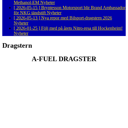
Methanol-EM
Nyheter
[ 2026-05-15 ]
Bryntesson Motorsport blir Brand Ambassador
för NKG tändstift
Nyheter
[ 2026-05-13 ]
Nya repor med Bilsport-dragstern 2026
Nyheter
[ 2026-01-25 ]
Följ med på årets Nitro-resa till Hockenheim!
Nyheter
Dragstern
A-FUEL DRAGSTER