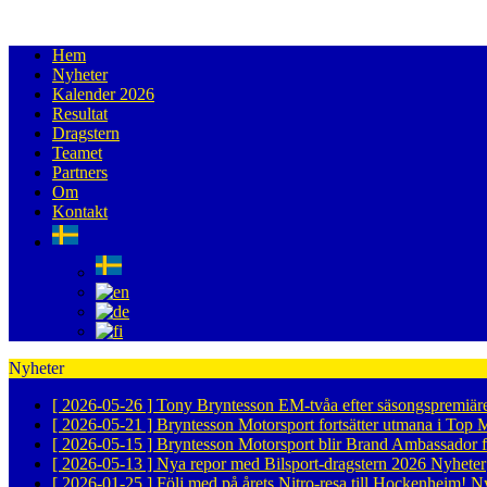
Hem
Nyheter
Kalender 2026
Resultat
Dragstern
Teamet
Partners
Om
Kontakt
Nyheter
[ 2026-05-26 ]
Tony Bryntesson EM-tvåa efter säsongspremiär
[ 2026-05-21 ]
Bryntesson Motorsport fortsätter utmana i To
[ 2026-05-15 ]
Bryntesson Motorsport blir Brand Ambassador 
[ 2026-05-13 ]
Nya repor med Bilsport-dragstern 2026
Nyheter
[ 2026-01-25 ]
Följ med på årets Nitro-resa till Hockenheim!
Ny