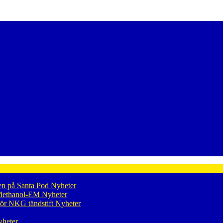
en på Santa Pod
Nyheter
p Methanol-EM
Nyheter
för NKG tändstift
Nyheter
heter