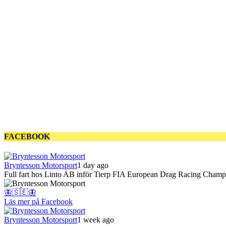
FACEBOOK
Bryntesson Motorsport
1 day ago
Full fart hos Linto AB inför Tierp FIA European Drag Racing Champi
🦋🇸🇪🦋
Läs mer på Facebook
Bryntesson Motorsport
1 week ago