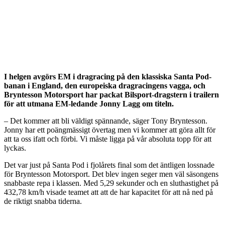
I helgen avgörs EM i dragracing på den klassiska Santa Pod-
banan i England, den europeiska dragracingens vagga, och
Bryntesson Motorsport har packat Bilsport-dragstern i trailern
för att utmana EM-ledande Jonny Lagg om titeln.
– Det kommer att bli väldigt spännande, säger Tony Bryntesson.
Jonny har ett poängmässigt övertag men vi kommer att göra allt för
att ta oss ifatt och förbi. Vi måste ligga på vår absoluta topp för att
lyckas.
Det var just på Santa Pod i fjolårets final som det äntligen lossnade
för Bryntesson Motorsport. Det blev ingen seger men väl säsongens
snabbaste repa i klassen. Med 5,29 sekunder och en sluthastighet på
432,78 km/h visade teamet att att de har kapacitet för att nå ned på
de riktigt snabba tiderna.