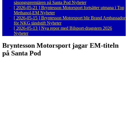
säsongspremiären på Santa Pod
Nyheter
[ 2026-05-21 ]
Bryntesson Motorsport fortsätter utmana i Top
Methanol-EM
Nyheter
[ 2026-05-15 ]
Bryntesson Motorsport blir Brand Ambassador
för NKG tändstift
Nyheter
[ 2026-05-13 ]
Nya repor med Bilsport-dragstern 2026
Nyheter
Bryntesson Motorsport jagar EM-titeln
på Santa Pod