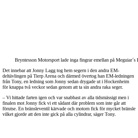
Bryntesson Motorsport lade inga fingrar emellan på Meguiar´s 
Det innebar att Jonny Lagg tog hem segern i den andra EM-
deltävlingen på Tierp Arena och därmed övertog han EM-ledningen
från Tony, en ledning som Jonny sedan drygade ut i Hockenheim
för knappa två veckor sedan genom att ta sin andra raka seger.
– Vi hittade farten igen och var snabbast av alla tidsmässigt men i
finalen mot Jonny fick vi ett sådant där problem som inte går att
förutse. En bränsleventil kärvade och motorn fick för mycket bränsle
vilket gjorde att den inte gick på alla cylindrar, säger Tony.