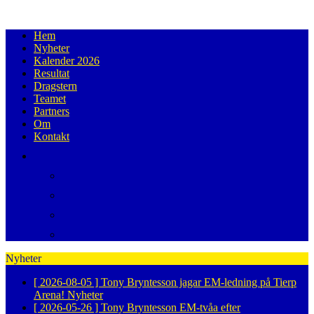
Hem
Nyheter
Kalender 2026
Resultat
Dragstern
Teamet
Partners
Om
Kontakt
Nyheter
[ 2026-08-05 ]
Tony Bryntesson jagar EM-ledning på Tierp
Arena!
Nyheter
[ 2026-05-26 ]
Tony Bryntesson EM-tvåa efter