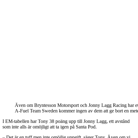
Även om Bryntesson Motorsport och Jonny Lagg Racing har ett
A-Fuel Team Sweden kommer ingen av dem att ge bort en meter
I EM-tabellen har Tony 38 poäng upp till Jonny Lagg, ett avstånd
som inte alls är omöjligt att ta igen på Santa Pod.
– Det är en tuff men inte omöjlig uppgift, säger Tony. Även om vi