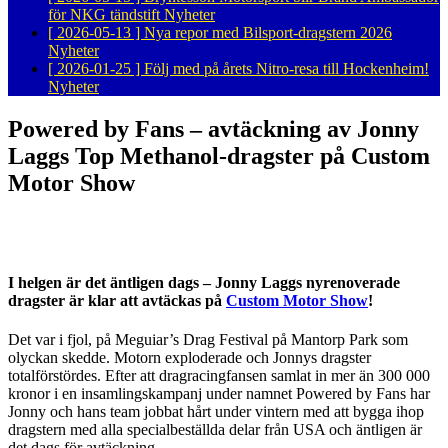
för NKG tändstift
Nyheter
[ 2026-05-13 ]
Nya repor med Bilsport-dragstern 2026
Nyheter
[ 2026-01-25 ]
Följ med på årets Nitro-resa till Hockenheim!
Nyheter
Powered by Fans – avtäckning av Jonny
Laggs Top Methanol-dragster på Custom
Motor Show
I helgen är det äntligen dags – Jonny Laggs nyrenoverade
dragster är klar att avtäckas på
Custom Motor Show
!
Det var i fjol, på Meguiar’s Drag Festival på Mantorp Park som
olyckan skedde. Motorn exploderade och Jonnys dragster
totalförstördes. Efter att dragracingfansen samlat in mer än 300 000
kronor i en insamlingskampanj under namnet Powered by Fans har
Jonny och hans team jobbat hårt under vintern med att bygga ihop
dragstern med alla specialbeställda delar från USA och äntligen är
det dags för avtäckning.