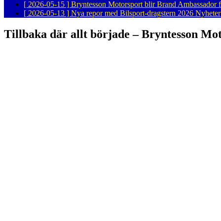
[ 2026-05-15 ]
Bryntesson Motorsport blir Brand Ambassador 
[ 2026-05-13 ]
Nya repor med Bilsport-dragstern 2026
Nyheter
Tillbaka där allt började – Bryntesson Mot