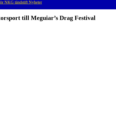
för NKG tändstift
Nyheter
orsport till Meguiar’s Drag Festival