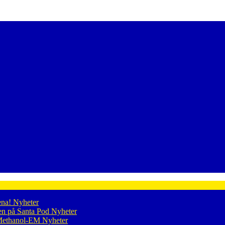
ena!
Nyheter
en på Santa Pod
Nyheter
p Methanol-EM
Nyheter