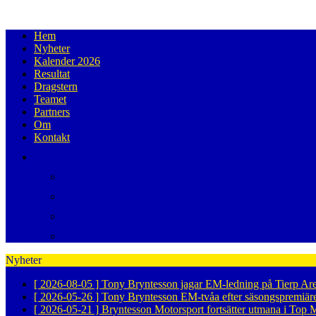
Hem
Nyheter
Kalender 2026
Resultat
Dragstern
Teamet
Partners
Om
Kontakt
Nyheter
[ 2026-08-05 ]
Tony Bryntesson jagar EM-ledning på Tierp Ar
[ 2026-05-26 ]
Tony Bryntesson EM-tvåa efter säsongspremiär
[ 2026-05-21 ]
Bryntesson Motorsport fortsätter utmana i To