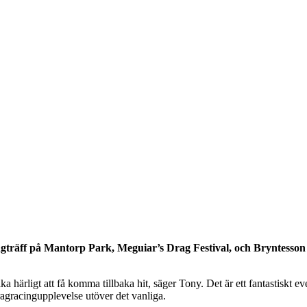
cingträff på Mantorp Park, Meguiar’s Drag Festival, och Bryntesso
ika härligt att få komma tillbaka hit, säger Tony. Det är ett fantastiskt e
ragracingupplevelse utöver det vanliga.